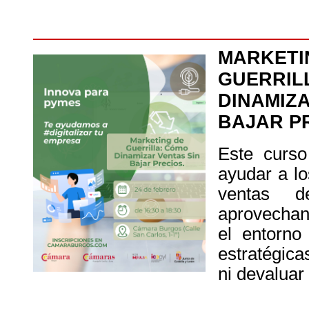
MARK
GUERR
DINAMIZ
BAJAR P
Este curso
ayudar a lo
ventas d
aprovechan
el entorno
estratégica
ni devaluar 