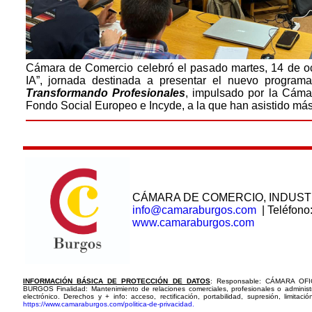
Cámara de Comercio celebró el pasado martes, 14 de octu
IA”, jornada destinada a presentar el nuevo programa d
Transformando Profesionales
, impulsado por la Cáma
Fondo Social Europeo e Incyde, a la que han asistido má
CÁMARA DE COMERCIO, INDUST
info@camaraburgos.com
| Teléfono
www.camaraburgos.com
INFORMACIÓN BÁSICA DE PROTECCIÓN DE DATOS
: Responsable: CÁMARA OF
BURGOS Finalidad: Mantenimiento de relaciones comerciales, profesionales o administr
electrónico. Derechos y + info: acceso, rectificación, portabilidad, supresión, limita
https://www.camaraburgos.com/politica-de-privacidad.