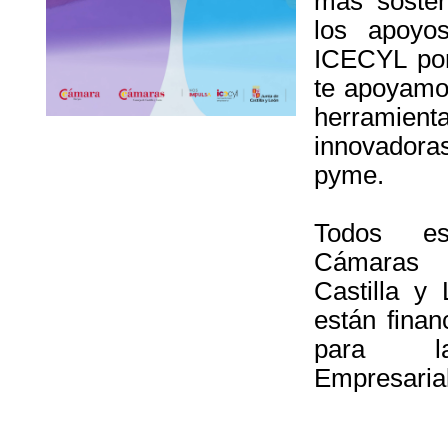
más sosten
los apoyo
ICECYL pon
te apoyamos
herramie
innovador
pyme.
Todos es
Cámaras
Castilla y
están finan
para la
Empresarial