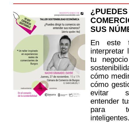
¿PUEDE
COMERCI
SUS NÚM
En este t
interpretar
tu negocio
sostenibil
cómo medir 
cómo gestio
evitar s
entender tu
para to
inteligentes