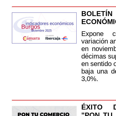
BOLETÍN
ECONÓMI
Expone 
variación a
en noviemb
décimas sup
en sentido 
baja una d
3,0%.
ÉXITO 
"PON TU