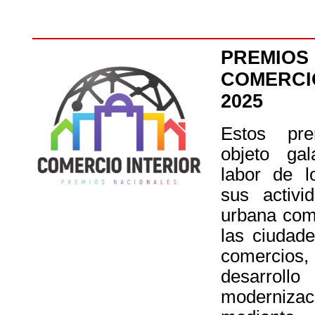
PREMIOS
COMERCI
2025
Estos pr
objeto gal
labor de l
sus activi
urbana come
las ciudad
comercio
desarro
moderniz