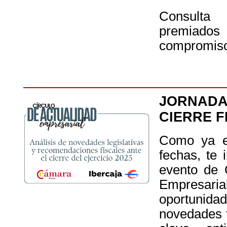
Consult
premiados
compromis
JORNAD
CIERRE F
Como ya es
fechas, te
evento de 
Empresaria
oportunidad
novedades f