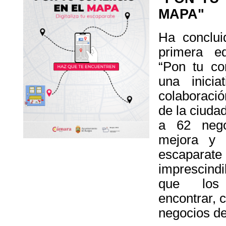
MAPA"
Ha conclui
primera e
“Pon tu co
una inicia
colaboració
de la ciud
a 62 nego
mejora y 
escaparate
imprescind
que los 
encontrar, 
negocios d